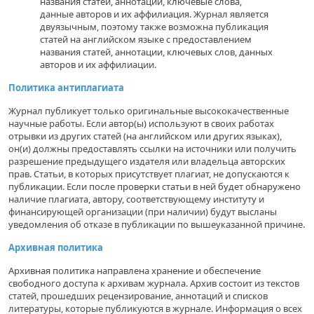
названия статей, аннотации, ключевые слова,
данные авторов и их аффилиация. Журнал является
двуязычным, поэтому также возможна публикация
статей на английском языке с предоставлением
названия статей, аннотации, ключевых слов, данных
авторов и их аффилиации.
Политика антиплагиата
Журнал публикует только оригинальные высококачественные
научные работы. Если автор(ы) используют в своих работах
отрывки из других статей (на английском или других языках),
он(и) должны предоставлять ссылки на источники или получить
разрешение предыдущего издателя или владельца авторских
прав. Статьи, в которых присутствует плагиат, не допускаются к
публикации. Если после проверки статьи в ней будет обнаружено
наличие плагиата, автору, соответствующему институту и
финансирующей организации (при наличии) будут высланы
уведомления об отказе в публикации по вышеуказанной причине.
Архивная политика
Архивная политика направлена хранение и обеспечение
свободного доступа к архивам журнала. Архив состоит из текстов
статей, прошедших рецензирование, аннотаций и списков
литературы, которые публикуются в журнале. Информация о всех