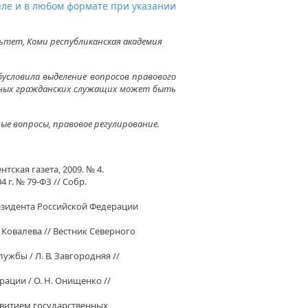
еле и в любом формате при указании
льтет, Коми республиканская академия
условила выделение вопросов правового
енных гражданских служащих может быть
е вопросы, правовое регулирование.
ская газета, 2009. № 4.
 г. № 79-ФЗ // Собр.
езидента Российской Федерации
 Ковалева // Вестник Северного
жбы / Л. В. Завгородняя //
ации / О. Н. Онищенко //
витием государственных