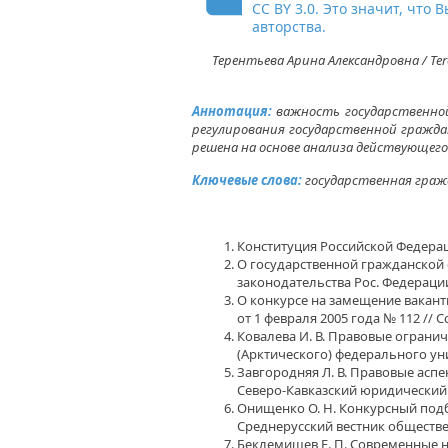
CC BY 3.0. Это значит, чт
авторства.
Терентьева Арина Александровна / Te
Аннотация:
важность государственной 
регулирования государственной гражда
решена на основе анализа действующего
Ключевые слова:
государственная гражд
Конституция Российской Федерации
О государственной гражданской с
законодательства Рос. Федерации. 
О конкурсе на замещение вакант
от 1 февраля 2005 года № 112 // С
Ковалева И. В. Правовые огранич
(Арктического) федерального уни
Завгородняя Л. В. Правовые аспе
Северо-Кавказский юридический ве
Онищенко О. Н. Конкурсный подб
Среднерусский вестник общественны
Беклемищев Е. П. Современные 