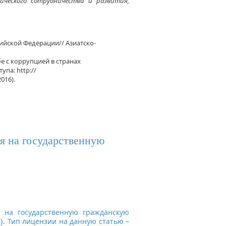
ического сотрудничества и развития,
ийской Федерации// Азиатско-
е с коррупцией в странах
па: http://
016).
я на государственную
я на государственную гражданскую
л
}. Тип лицензии на данную статью –