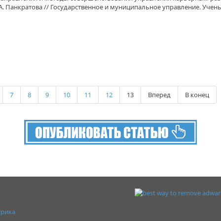
А. Панкратова // Государственное и муниципальное управление. Ученые
7
8
9
10
11
12
13
Вперед
В конец