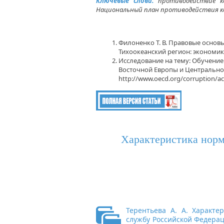
Ключевые слова:
противодействие ко
Национальный план противодействия ко
Филоненко Т. В. Правовые основ
Тихоокеанский регион: экономика, 
Исследование на тему: Обучение
Восточной Европы и Центральной 
http://www.oecd.org/corruption/acn
Характеристика норм
Терентьева А. А. Характе
службу Российской Федераци