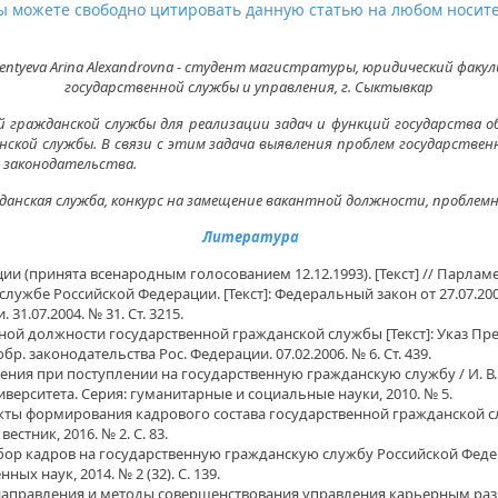
о Вы можете свободно цитировать данную статью на любом носит
rentyevа Arina Alexandrovna - студент магистратуры, юридический факу
государственной службы и управления, г. Сыктывкар
гражданской службы для реализации задач и функций государства об
нской службы. В связи с этим задача выявления проблем государств
 законодательства.
анская служба, конкурс на замещение вакантной должности, проблемны
Литература
 (принята всенародным голосованием 12.12.1993). [Текст] // Парламент
лужбе Российской Федерации. [Текст]: Федеральный закон от 27.07.2004
31.07.2004. № 31. Ст. 3215.
ной должности государственной гражданской службы [Текст]: Указ Пр
обр. законодательства Рос. Федерации. 07.02.2006. № 6. Ст. 439.
ения при поступлении на государственную гражданскую службу / И. В.
верситета. Серия: гуманитарные и социальные науки, 2010. № 5.
кты формирования кадрового состава государственной гражданской слу
стник, 2016. № 2. С. 83.
ор кадров на государственную гражданскую службу Российской Федер
х наук, 2014. № 2 (32). С. 139.
направления и методы совершенствования управления карьерным раз