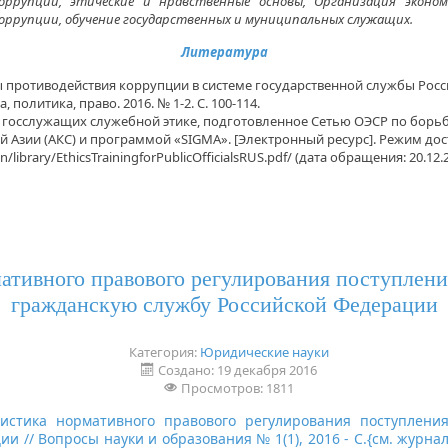
ррупции, этические и нравственные основы, Организация эконом
ррупции, обучение государственных и муниципальных служащих.
Литература
ы противодействия коррупции в системе государственной службы Росс
политика, право. 2016. № 1-2. С. 100-114.
 госслужащих служебной этике, подготовленное Сетью ОЭСР по борьб
Азии (АКС) и программой «SIGMA». [Электронный ресурс]. Режим досту
/library/EthicsTrainingforPublicOfficialsRUS.pdf/ (дата обращения: 20.12.2
ативного правового регулирования поступлени
гражданскую службу Российской Федерации
Категория:
Юридические науки
Создано: 19 декабря 2016
Просмотров: 1811
ристика нормативного правового регулирования поступлени
и // Вопросы науки и образования № 1(1), 2016 - С.{
см. журна