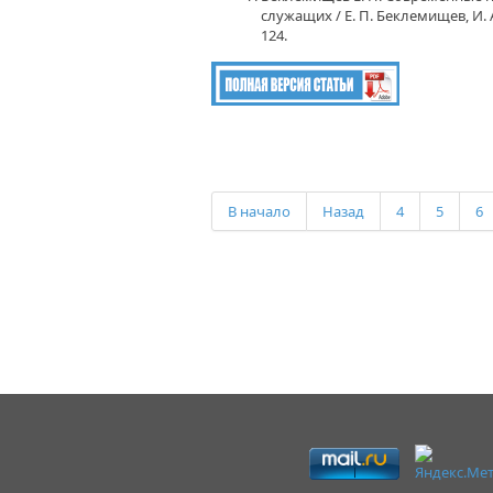
служащих / Е. П. Беклемищев, И. 
124.
В начало
Назад
4
5
6