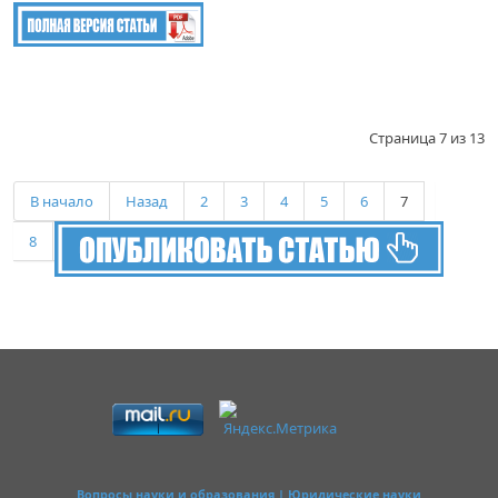
Страница 7 из 13
В начало
Назад
2
3
4
5
6
7
8
9
10
11
Вперед
В конец
Вопросы науки и образования | Юридические науки