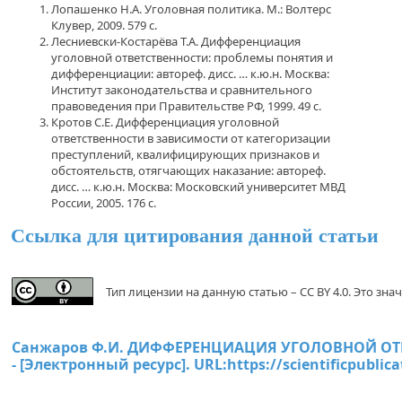
Лопашенко Н.А. Уголовная политика. М.: Волтерс
Клувер, 2009. 579 с.
Лесниевски-Костарёва Т.А. Дифференциация
уголовной ответственности: проблемы понятия и
дифференциации: автореф. дисс. … к.ю.н. Москва:
Институт законодательства и сравнительного
правоведения при Правительстве РФ, 1999. 49 с.
Кротов С.Е. Дифференциация уголовной
ответственности в зависимости от категоризации
преступлений, квалифицирующих признаков и
обстоятельств, отягчающих наказание: автореф.
дисс. … к.ю.н. Москва: Московский университет МВД
России, 2005. 176 с.
Ссылка для цитирования данной статьи
Тип лицензии на данную статью – CC BY 4.0. Это з
Санжаров Ф.И. ДИФФЕРЕНЦИАЦИЯ УГОЛОВНОЙ ОТВЕТ
- [Электронный ресурс]. URL:
https://scientificpublic